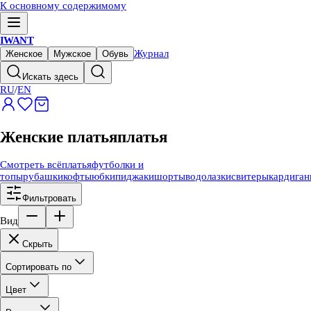
К основному содержимому
IWANT
Журнал
Женское
Мужское
Обувь
Искать здесь
RU
/
EN
Женские платья
платья
Смотреть всё
платья
футболки и
топы
рубашки
кофты
юбки
пиджаки
шорты
водолазки
свитеры
кардига
Фильтровать
Вид
Скрыть
Сортировать по
Цвет