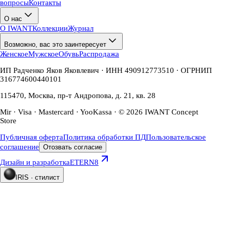
вопросы
Контакты
О нас
О IWANT
Коллекции
Журнал
Возможно, вас это заинтересует
Женское
Мужское
Обувь
Распродажа
ИП Радченко Яков Яковлевич · ИНН 490912773510 · ОГРНИП
316774600440101
115470, Москва, пр-т Андропова, д. 21, кв. 28
Mir · Visa · Mastercard · YooKassa · © 2026 IWANT Concept
Store
Публичная оферта
Политика обработки ПД
Пользовательское
соглашение
Отозвать согласие
Дизайн и разработка
ETERN8
IRIS · стилист