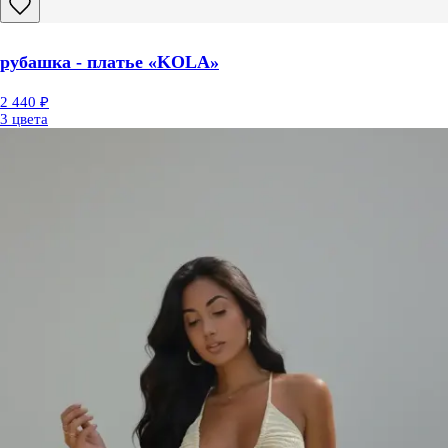
рубашка - платье «KOLA»
2 440 ₽
3 цвета