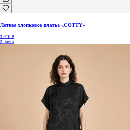
Летнее хлопковое платье «COTTY»
3 910 ₽
2 цвета