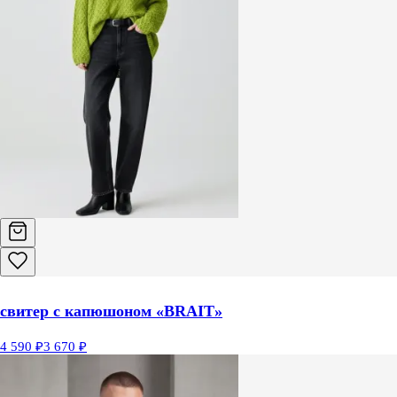
свитер с капюшоном «BRAIT»
4 590 ₽
3 670 ₽