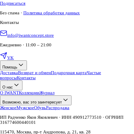
Подписаться
Без спама
·
Политика обработки данных
Контакты
info@iwantconcept.store
Ежедневно · 11:00 – 21:00
VK
Помощь
Доставка
Возврат и обмен
Подарочная карта
Частые
вопросы
Контакты
О нас
О IWANT
Коллекции
Журнал
Возможно, вас это заинтересует
Женское
Мужское
Обувь
Распродажа
ИП Радченко Яков Яковлевич · ИНН 490912773510 · ОГРНИП
316774600440101
115470, Москва, пр-т Андропова, д. 21, кв. 28