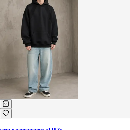
худи с капюшоном «TIPZ»