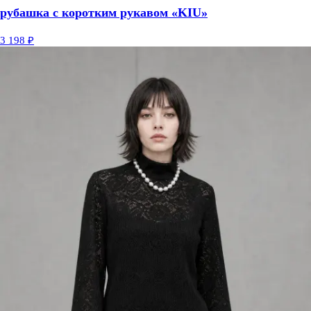
рубашка с коротким рукавом «KIU»
3 198 ₽