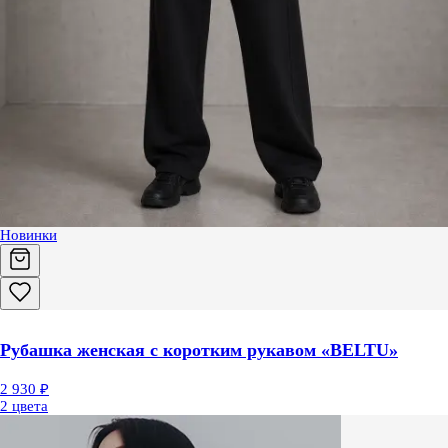
Новинки
Рубашка женская с коротким рукавом «BELTU»
2 930 ₽
2 цвета