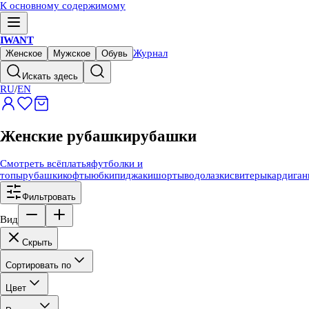
К основному содержимому
IWANT
Журнал
Женское
Мужское
Обувь
Искать здесь
RU
/
EN
Женские рубашки
рубашки
Смотреть всё
платья
футболки и
топы
рубашки
кофты
юбки
пиджаки
шорты
водолазки
свитеры
кардига
Фильтровать
Вид
Скрыть
Сортировать по
Цвет