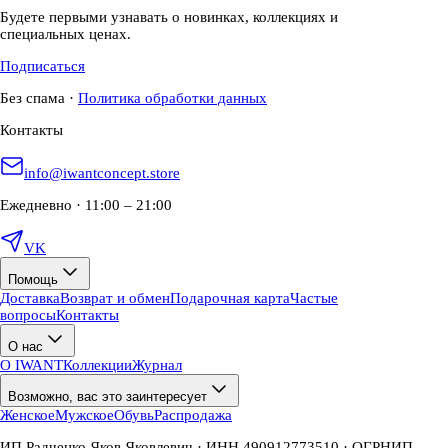
Будете первыми узнавать о новинках, коллекциях и
специальных ценах.
Подписаться
Без спама
·
Политика обработки данных
Контакты
info@iwantconcept.store
Ежедневно · 11:00 – 21:00
VK
Помощь
Доставка
Возврат и обмен
Подарочная карта
Частые
вопросы
Контакты
О нас
О IWANT
Коллекции
Журнал
Возможно, вас это заинтересует
Женское
Мужское
Обувь
Распродажа
ИП Радченко Яков Яковлевич · ИНН 490912773510 · ОГРНИП