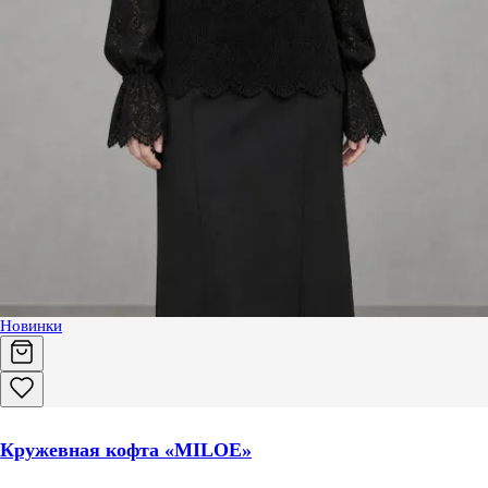
Новинки
Кружевная кофта «MILOE»