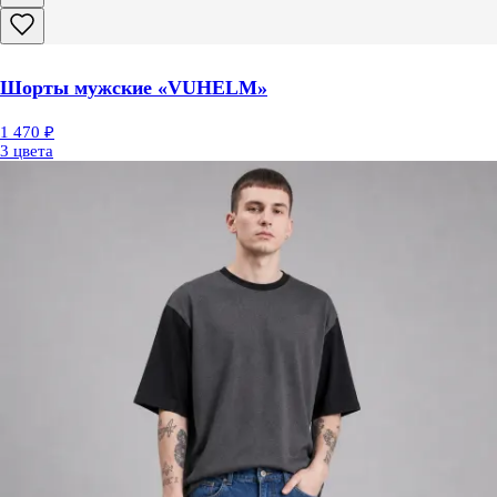
Шорты мужские «VUHELM»
1 470 ₽
3 цвета