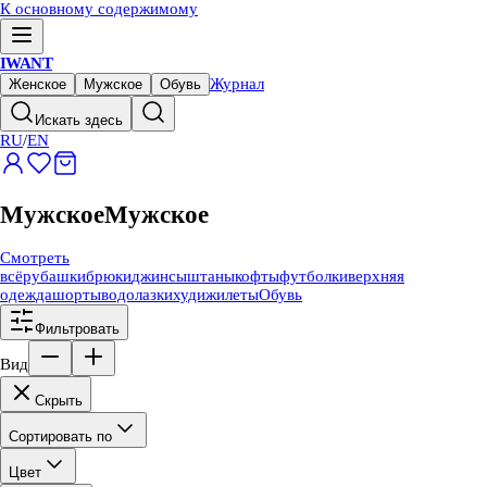
К основному содержимому
IWANT
Журнал
Женское
Мужское
Обувь
Искать здесь
RU
/
EN
Мужское
Мужское
Смотреть
всё
рубашки
брюки
джинсы
штаны
кофты
футболки
верхняя
одежда
шорты
водолазки
худи
жилеты
Обувь
Фильтровать
Вид
Скрыть
Сортировать по
Цвет