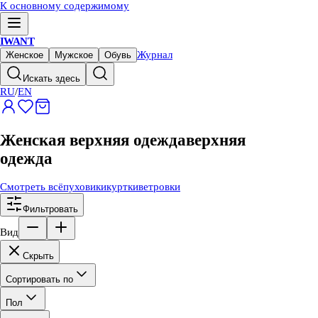
К основному содержимому
IWANT
Журнал
Женское
Мужское
Обувь
Искать здесь
RU
/
EN
Женская верхняя одежда
верхняя
одежда
Смотреть всё
пуховики
куртки
ветровки
Фильтровать
Вид
Скрыть
Сортировать по
Пол