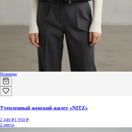
Новинки
Утепленный женский жилет «NITZ»
2 440 ₽
1 950 ₽
2 цвета