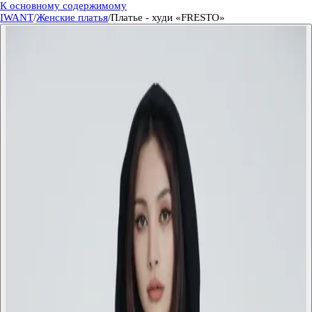
К основному содержимому
IWANT
/
Женские платья
/
Платье - худи «FRESTO»