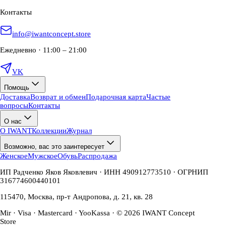
Контакты
info@iwantconcept.store
Ежедневно · 11:00 – 21:00
VK
Помощь
Доставка
Возврат и обмен
Подарочная карта
Частые
вопросы
Контакты
О нас
О IWANT
Коллекции
Журнал
Возможно, вас это заинтересует
Женское
Мужское
Обувь
Распродажа
ИП Радченко Яков Яковлевич · ИНН 490912773510 · ОГРНИП
316774600440101
115470, Москва, пр-т Андропова, д. 21, кв. 28
Mir · Visa · Mastercard · YooKassa · © 2026 IWANT Concept
Store