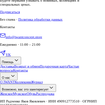
Будете первыми узнавать о новинках, коллекциях и
специальных ценах.
Подписаться
Без спама
·
Политика обработки данных
Контакты
info@iwantconcept.store
Ежедневно · 11:00 – 21:00
VK
Помощь
Доставка
Возврат и обмен
Подарочная карта
Частые
вопросы
Контакты
О нас
О IWANT
Коллекции
Журнал
Возможно, вас это заинтересует
Женское
Мужское
Обувь
Распродажа
ИП Радченко Яков Яковлевич · ИНН 490912773510 · ОГРНИП