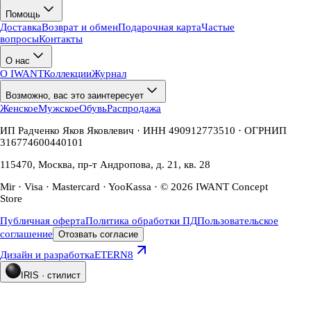
Помощь
Доставка
Возврат и обмен
Подарочная карта
Частые
вопросы
Контакты
О нас
О IWANT
Коллекции
Журнал
Возможно, вас это заинтересует
Женское
Мужское
Обувь
Распродажа
ИП Радченко Яков Яковлевич · ИНН 490912773510 · ОГРНИП
316774600440101
115470, Москва, пр-т Андропова, д. 21, кв. 28
Mir · Visa · Mastercard · YooKassa · © 2026 IWANT Concept
Store
Публичная оферта
Политика обработки ПД
Пользовательское
соглашение
Отозвать согласие
Дизайн и разработка
ETERN8
IRIS · стилист