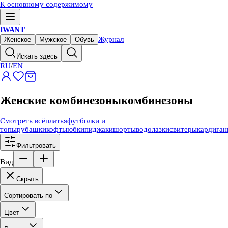
К основному содержимому
IWANT
Журнал
Женское
Мужское
Обувь
Искать здесь
RU
/
EN
Женские комбинезоны
комбинезоны
Смотреть всё
платья
футболки и
топы
рубашки
кофты
юбки
пиджаки
шорты
водолазки
свитеры
кардига
Фильтровать
Вид
Скрыть
Сортировать по
Цвет