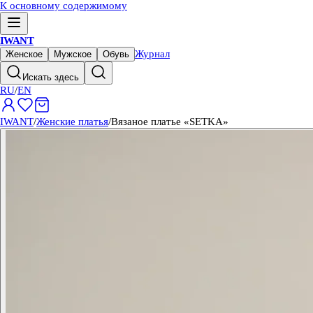
К основному содержимому
IWANT
Журнал
Женское
Мужское
Обувь
Искать здесь
RU
/
EN
IWANT
/
Женские платья
/
Вязаное платье «SETKA»