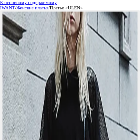
К основному содержимому
IWANT
/
Женские платья
/
Платье «ULEN»