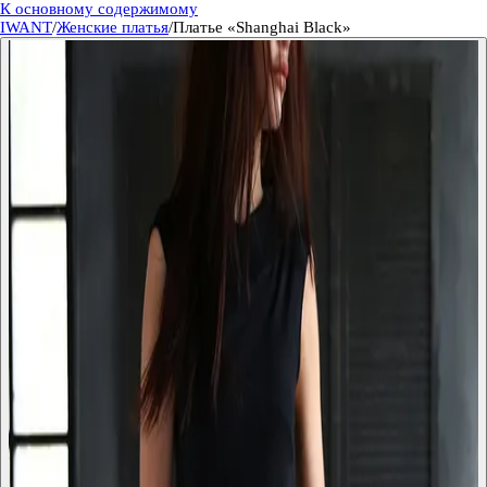
К основному содержимому
IWANT
/
Женские платья
/
Платье «Shanghai Black»