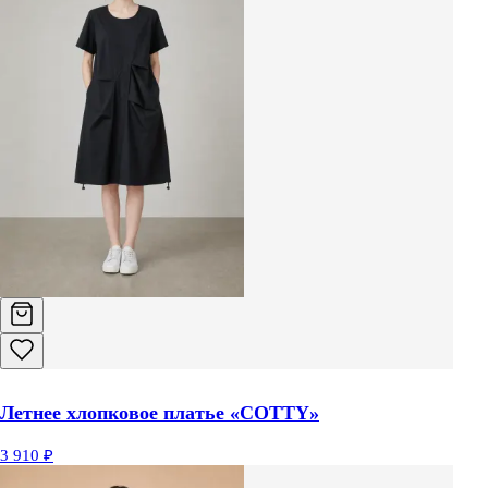
Летнее хлопковое платье «COTTY»
3 910 ₽