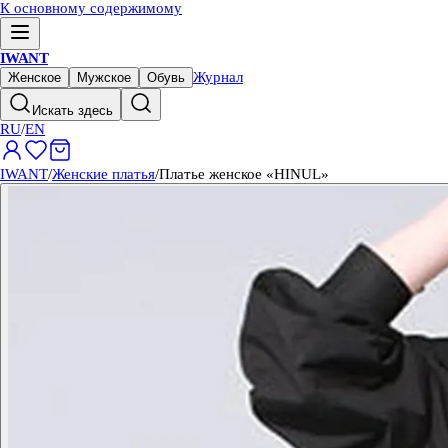
К основному содержимому
IWANT
Журнал
Женское
Мужское
Обувь
Искать здесь
RU
/
EN
IWANT
/
Женские платья
/
Платье женское «HINUL»