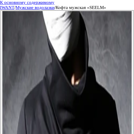
К основному содержимому
IWANT
/
Мужские водолазки
/
Кофта мужская «SEELM»