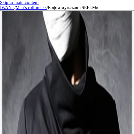
Skip to main content
IWANT
/
Men’s roll-necks
/
Кофта мужская «SEELM»