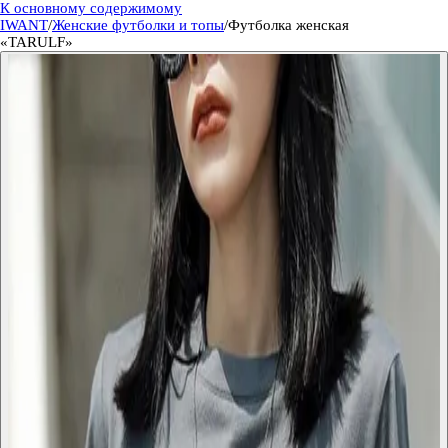
К основному содержимому
IWANT
/
Женские футболки и топы
/
Футболка женская
«TARULF»