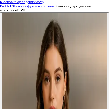
К основному содержимому
IWANT
/
Женские футболки и топы
/
Женский двухцветный
лонгслив «BIWI»