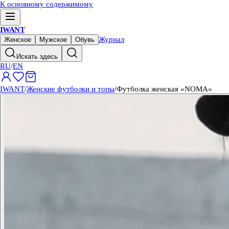
К основному содержимому
IWANT
Журнал
Женское
Мужское
Обувь
Искать здесь
RU
/
EN
IWANT
/
Женские футболки и топы
/
Футболка женская «NOMA»