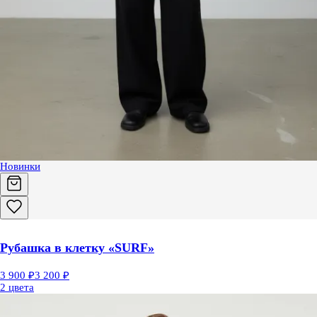
Новинки
Рубашка в клетку «SURF»
3 900 ₽
3 200 ₽
2 цвета