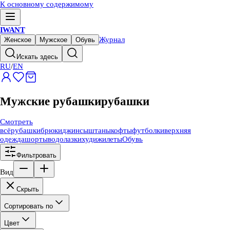
К основному содержимому
IWANT
Журнал
Женское
Мужское
Обувь
Искать здесь
RU
/
EN
Мужские рубашки
рубашки
Смотреть
всё
рубашки
брюки
джинсы
штаны
кофты
футболки
верхняя
одежда
шорты
водолазки
худи
жилеты
Обувь
Фильтровать
Вид
Скрыть
Сортировать по
Цвет