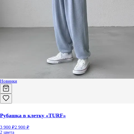
Новинки
Рубашка в клетку «TURF»
3 900 ₽
2 900 ₽
2 цвета