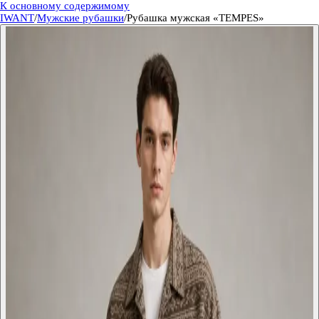
К основному содержимому
IWANT
/
Мужские рубашки
/
Рубашка мужская «TEMPES»