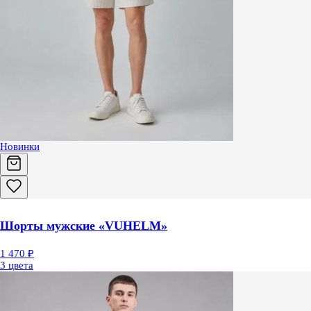
Новинки
Шорты мужские «VUHELM»
1 470 ₽
3 цвета