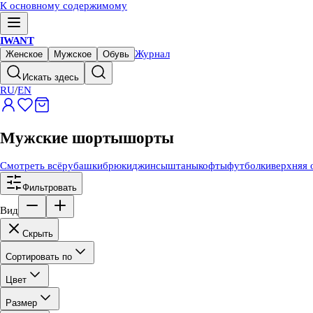
К основному содержимому
IWANT
Журнал
Женское
Мужское
Обувь
Искать здесь
RU
/
EN
Мужские шорты
шорты
Смотреть всё
рубашки
брюки
джинсы
штаны
кофты
футболки
верхняя 
Фильтровать
Вид
Скрыть
Сортировать по
Цвет
Размер