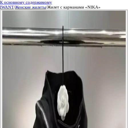
К основному содержимому
IWANT
/
Женские жилеты
/
Жилет с карманами «NIKA»