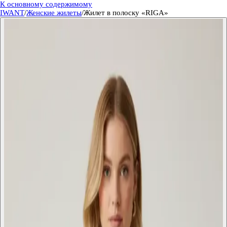
К основному содержимому
IWANT
/
Женские жилеты
/
Жилет в полоску «RIGA»