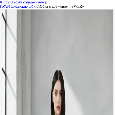
К основному содержимому
IWANT
/
Женские юбки
/
Юбка с кружевом «SWER»