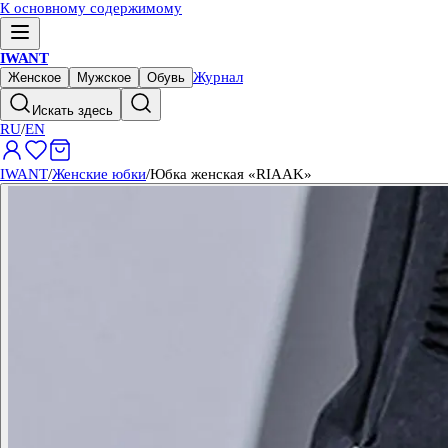
К основному содержимому
IWANT
Журнал
Женское
Мужское
Обувь
Искать здесь
RU
/
EN
IWANT
/
Женские юбки
/
Юбка женская «RIAAK»