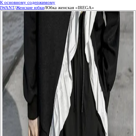
К основному содержимому
IWANT
/
Женские юбки
/
Юбка женская «IREGA»