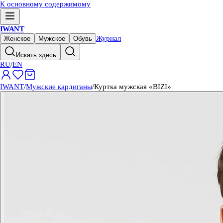
К основному содержимому
IWANT
Журнал
Женское
Мужское
Обувь
Искать здесь
RU
/
EN
IWANT
/
Мужские кардиганы
/
Куртка мужская «BIZI»