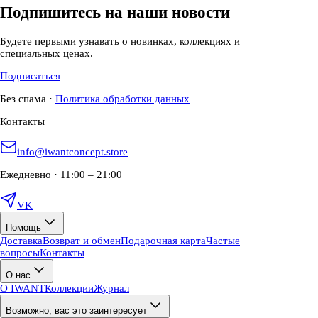
Подпишитесь на наши новости
Будете первыми узнавать о новинках, коллекциях и
специальных ценах.
Подписаться
Без спама
·
Политика обработки данных
Контакты
info@iwantconcept.store
Ежедневно · 11:00 – 21:00
VK
Помощь
Доставка
Возврат и обмен
Подарочная карта
Частые
вопросы
Контакты
О нас
О IWANT
Коллекции
Журнал
Возможно, вас это заинтересует