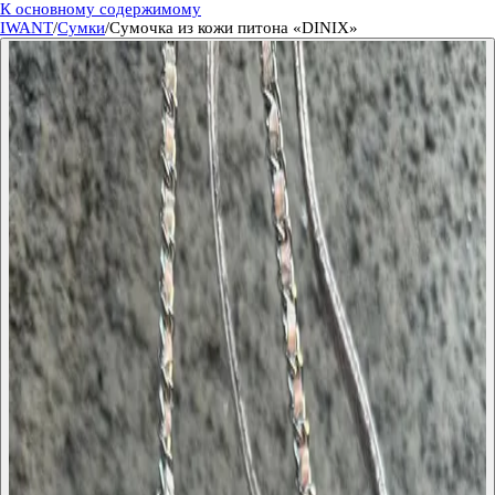
К основному содержимому
IWANT
/
Сумки
/
Сумочка из кожи питона «DINIX»