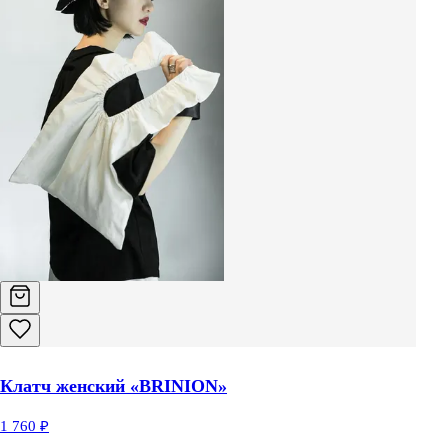
Клатч женский «BRINION»
1 760 ₽