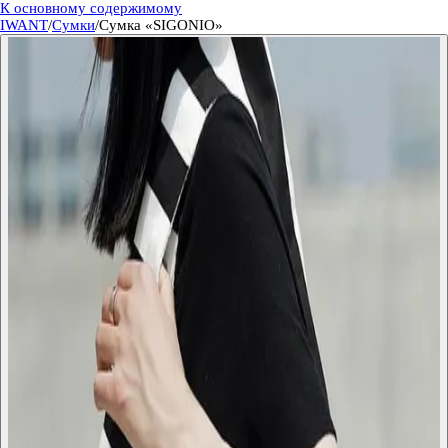
К основному содержимому
IWANT
/
Сумки
/
Сумка «SIGONIO»