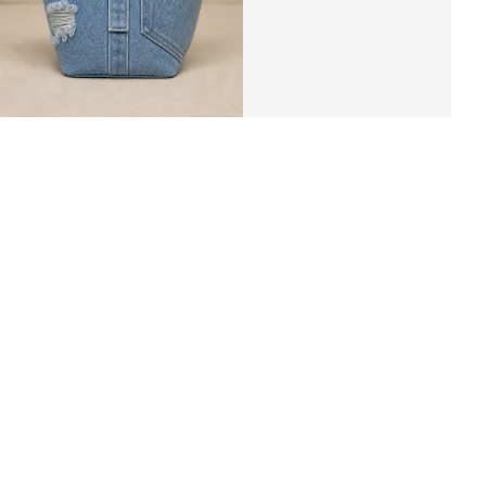
Джинсовая сумочка «JINZI»
1 170 ₽