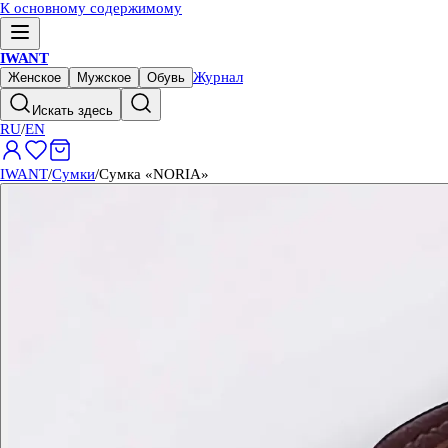
К основному содержимому
IWANT
Журнал
Женское
Мужское
Обувь
Искать здесь
RU
/
EN
IWANT
/
Сумки
/
Сумка «NORIA»