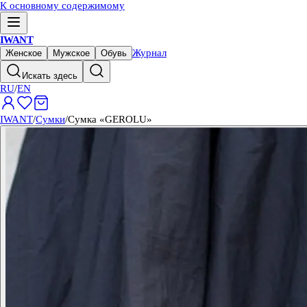
К основному содержимому
IWANT
Журнал
Женское
Мужское
Обувь
Искать здесь
RU
/
EN
IWANT
/
Сумки
/
Сумка «GEROLU»