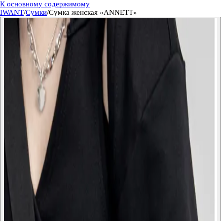
К основному содержимому
IWANT
/
Сумки
/
Сумка женская «ANNETT»