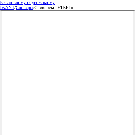
К основному содержимому
IWANT
/
Сникеры
/
Сникерсы «ETEEL»