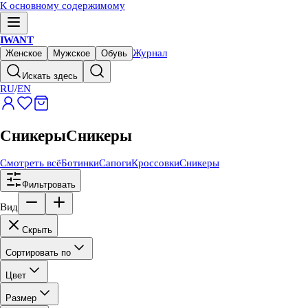
К основному содержимому
IWANT
Журнал
Женское
Мужское
Обувь
Искать здесь
RU
/
EN
Сникеры
Сникеры
Смотреть всё
Ботинки
Сапоги
Кроссовки
Сникеры
Фильтровать
Вид
Скрыть
Сортировать по
Цвет
Размер