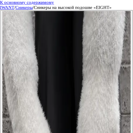
К основному содержимому
IWANT
/
Сникеры
/
Cникеры на высокой подошве «EIGHT»