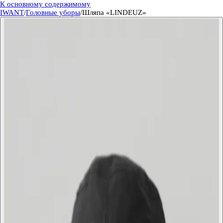
К основному содержимому
IWANT
/
Головные уборы
/
Шляпа «LINDEUZ»