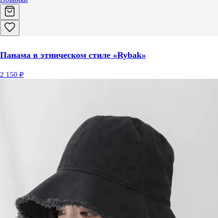
Панама в этническом стиле «Rybak»
2 150 ₽