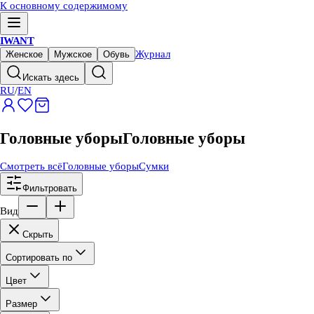
К основному содержимому
IWANT
Журнал
Женское
Мужское
Обувь
Искать здесь
RU
/
EN
Головные уборы
Головные уборы
Смотреть всё
Головные уборы
Сумки
Фильтровать
Вид
Скрыть
Сортировать по
Цвет
Размер