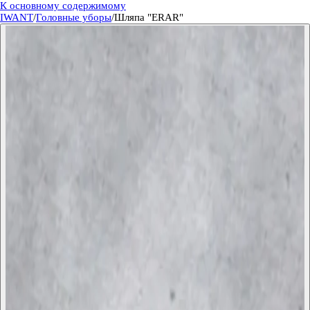
К основному содержимому
IWANT
/
Головные уборы
/
Шляпа "ERAR"