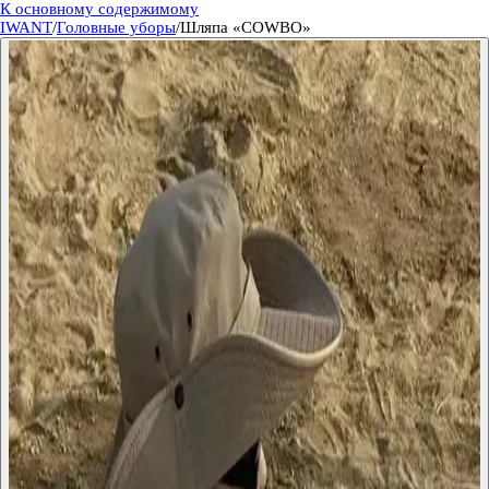
К основному содержимому
IWANT
/
Головные уборы
/
Шляпа «COWBO»