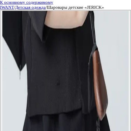
К основному содержимому
IWANT
/
Детская одежда
/
Шаровары детские «JERICK»