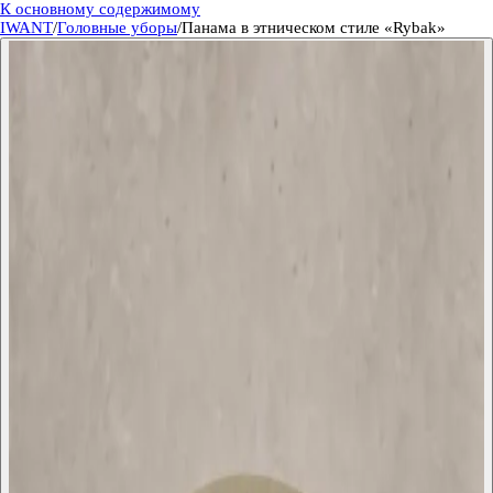
К основному содержимому
IWANT
/
Головные уборы
/
Панама в этническом стиле «Rybak»