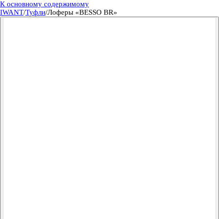
К основному содержимому
IWANT
/
Туфли
/
Лоферы «BESSO BR»