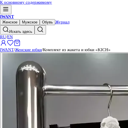
К основному содержимому
IWANT
Журнал
Женское
Мужское
Обувь
Искать здесь
RU
/
EN
IWANT
/
Женские юбки
/
Комплект из жакета и юбки «KICH»