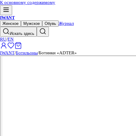
К основному содержимому
IWANT
Журнал
Женское
Мужское
Обувь
Искать здесь
RU
/
EN
IWANT
/
Ботильоны
/
Ботинки «ADTER»