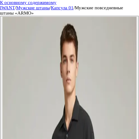
К основному содержимому
IWANT
/
Мужские штаны
/
Капсула 01
/
Мужские повседневные
штаны «ARMO»