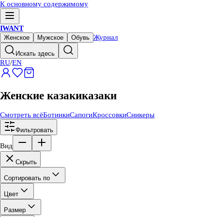
К основному содержимому
IWANT
Журнал
Женское
Мужское
Обувь
Искать здесь
RU
/
EN
Женские казаки
казаки
Смотреть всё
Ботинки
Сапоги
Кроссовки
Сникеры
Фильтровать
Вид
Скрыть
Сортировать по
Цвет
Размер