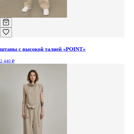
штаны с высокой талией «POINT»
2 440 ₽