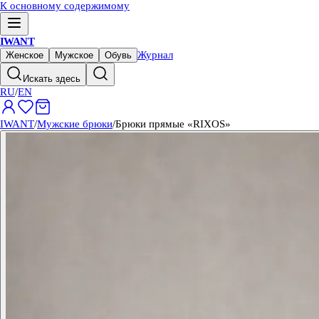
К основному содержимому
IWANT
Журнал
Женское
Мужское
Обувь
Искать здесь
RU
/
EN
IWANT
/
Мужские брюки
/
Брюки прямые «RIXOS»